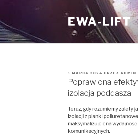
Przejdź
do
EWA-LIFT
treści
OPUBLIKOWANE
1 MARCA 2024
PRZEZ
ADMIN
W
Poprawiona efekty
izolacja poddasza
Teraz, gdy rozumiemy zalety ja
izolacji z pianki poliuretanowe
maksymalizuje ona wydajność 
komunikacyjnych.