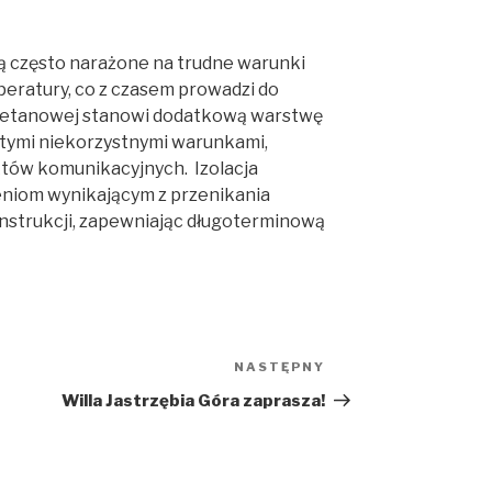
ą często narażone na trudne warunki
eratury, co z czasem prowadzi do
liuretanowej stanowi dodatkową warstwę
 tymi niekorzystnymi warunkami,
tów komunikacyjnych. Izolacja
niom wynikającym z przenikania
konstrukcji, zapewniając długoterminową
NASTĘPNY
Następny
wpis
Willa Jastrzębia Góra zaprasza!