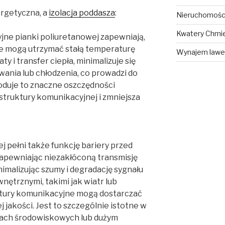
rgetyczna, a
izolacja poddasza
:
Nieruchomośc
Kwatery Chmi
jne pianki poliuretanowej zapewniają,
e mogą utrzymać stałą temperaturę
Wynajem lawe
y i transfer ciepła, minimalizuje się
nia lub chłodzenia, co prowadzi do
woduje to znaczne oszczędności
struktury komunikacyjnej i zmniejsza
ej pełni także funkcję bariery przed
apewniając niezakłóconą transmisję
imalizując szumy i degradację sygnału
trznymi, takimi jak wiatr lub
ktury komunikacyjne mogą dostarczać
 jakości. Jest to szczególnie istotne w
ach środowiskowych lub dużym