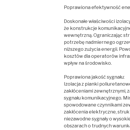
Poprawiona efektywność ene
Doskonałe właściwości izolacy
że konstrukcje komunikacyjn
wewnętrzną. Ograniczając strat
potrzebę nadmiernego ogrzewa
niższego zużycia energii. Po
kosztów dla operatorów infra
wpływ na środowisko.
Poprawiona jakość sygnału:
Izolacja z pianki poliuretanow
zakłóceniami zewnętrznymi, z
sygnału komunikacyjnego. Min
spowodowane czynnikami zewnę
zakłócenia elektryczne, stru
niezawodne sygnały o wysokiej
obszarach o trudnych warunk