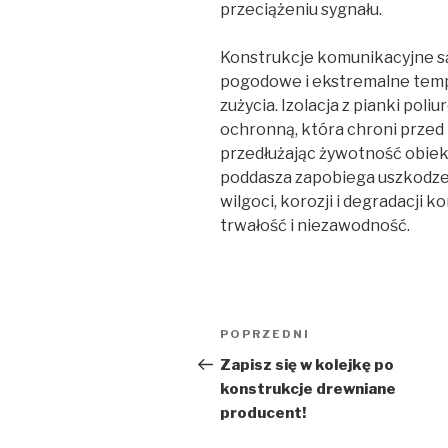
przeciążeniu sygnału.
Konstrukcje komunikacyjne s
pogodowe i ekstremalne temp
zużycia. Izolacja z pianki po
ochronną, która chroni przed
przedłużając żywotność obiek
poddasza zapobiega uszkodze
wilgoci, korozji i degradacji 
trwałość i niezawodność.
Nawigacja
Poprzedni
POPRZEDNI
wpisu
wpis
Zapisz się w kolejkę po
konstrukcje drewniane
producent!