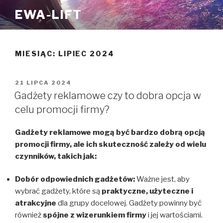
Przejdź
EWA-LIFT
do
treści
MIESIĄC:
LIPIEC 2024
OPUBLIKOWANE
21 LIPCA 2024
W
Gadżety reklamowe czy to dobra opcja w
celu promocji firmy?
Gadżety reklamowe mogą być bardzo dobrą opcją
promocji firmy, ale ich skuteczność zależy od wielu
czynników, takich jak:
Dobór odpowiednich gadżetów:
Ważne jest, aby
wybrać gadżety, które są
praktyczne, użyteczne i
atrakcyjne
dla grupy docelowej. Gadżety powinny być
również
spójne z wizerunkiem firmy
i jej wartościami.