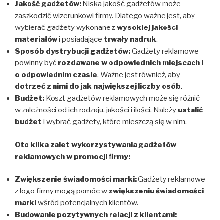
Jakość gadżetów:
Niska jakość gadżetów może
zaszkodzić wizerunkowi firmy. Dlatego ważne jest, aby
wybierać gadżety wykonane z
wysokiej jakości
materiałów
i posiadające
trwały nadruk
.
Sposób dystrybucji gadżetów:
Gadżety reklamowe
powinny być
rozdawane w odpowiednich miejscach i
o odpowiednim czasie
. Ważne jest również, aby
dotrzeć z nimi do jak największej liczby osób
.
Budżet:
Koszt gadżetów reklamowych może się różnić
w zależności od ich rodzaju, jakości i ilości. Należy
ustalić
budżet
i wybrać gadżety, które mieszczą się w nim.
Oto kilka zalet wykorzystywania gadżetów
reklamowych w promocji firmy:
Zwiększenie świadomości marki:
Gadżety reklamowe
z logo firmy mogą pomóc w
zwiększeniu świadomości
marki
wśród potencjalnych klientów.
Budowanie pozytywnych relacji z klientami: