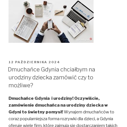
OPUBLIKOWANE
12 PAŹDZIERNIKA 2024
W
Dmuchańce Gdynia chciałbym na
urodziny dziecka zamówić czy to
możliwe?
Dmuchańce Gdynia i urodziny! Oczywiście,
zamówienie dmuchańca na urodziny dziecka w
Gdyni to świetny pomysł!
Wynajem dmuchańców to
coraz popularniejsza forma rozrywki dla dzieci, a Gdynia
oferuje wiele firm, które zajmują się dostarczaniem takich