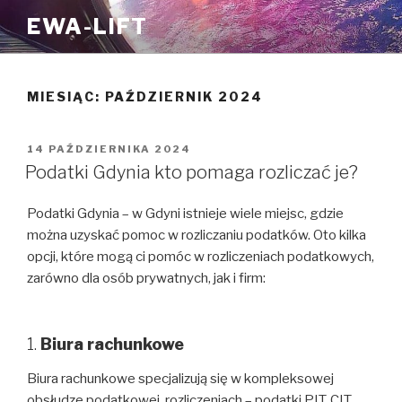
Przejdź
EWA-LIFT
do
treści
MIESIĄC:
PAŹDZIERNIK 2024
OPUBLIKOWANE
14 PAŹDZIERNIKA 2024
W
Podatki Gdynia kto pomaga rozliczać je?
Podatki Gdynia – w Gdyni istnieje wiele miejsc, gdzie
można uzyskać pomoc w rozliczaniu podatków. Oto kilka
opcji, które mogą ci pomóc w rozliczeniach podatkowych,
zarówno dla osób prywatnych, jak i firm:
1.
Biura rachunkowe
Biura rachunkowe specjalizują się w kompleksowej
obsłudze podatkowej, rozliczeniach – podatki PIT, CIT,