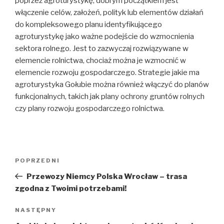
poprzez agroturystykę, dobrym początkiem jest
włączenie celów, założeń, polityk lub elementów działań
do kompleksowego planu identyfikującego
agroturystykę jako ważne podejście do wzmocnienia
sektora rolnego. Jest to zazwyczaj rozwiązywane w
elemencie rolnictwa, chociaż można je wzmocnić w
elemencie rozwoju gospodarczego. Strategie jakie ma
agroturystyka Gołubie można również włączyć do planów
funkcjonalnych, takich jak plany ochrony gruntów rolnych
czy plany rozwoju gospodarczego rolnictwa.
Nawigacja
Poprzedni
POPRZEDNI
wpisu
wpis
Przewozy Niemcy Polska Wrocław – trasa
zgodna z Twoimi potrzebami!
Następny
NASTĘPNY
wpis