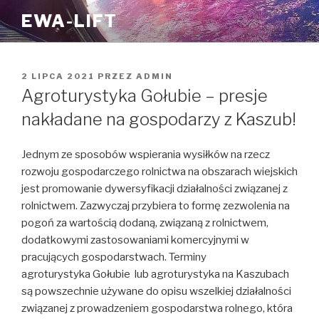
Przejdź
EWA-LIFT
do
treści
OPUBLIKOWANE
2 LIPCA 2021
PRZEZ
ADMIN
W
Agroturystyka Gołubie – presje
nakładane na gospodarzy z Kaszub!
Jednym ze sposobów wspierania wysiłków na rzecz
rozwoju gospodarczego rolnictwa na obszarach wiejskich
jest promowanie dywersyfikacji działalności związanej z
rolnictwem. Zazwyczaj przybiera to formę zezwolenia na
pogoń za wartością dodaną, związaną z rolnictwem,
dodatkowymi zastosowaniami komercyjnymi w
pracujących gospodarstwach. Terminy
agroturystyka Gołubie lub agroturystyka na Kaszubach
są powszechnie używane do opisu wszelkiej działalności
związanej z prowadzeniem gospodarstwa rolnego, która