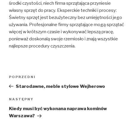
środki czystości, niech firma sprzątająca przyniesie
własny sprzęt do pracy. Eksperckie techniki i procesy:
Świetny sprzęt jest bezużyteczny bez umiejętności jego
używania. Profesjonalne firmy sprzątające mogą sprzątać
więcej w krótszym czasie i wykonywać lepszą pracę,
ponieważ doskonalą swoje rzemiosło i znają wszystkie
najlepsze procedury czyszczenia.
Nawigacja
Poprzedni
POPRZEDNI
wpisu
wpis
Starodawne, meble stylowe Wejherowo
Następny
NASTĘPNY
wpis
Kiedy musi być wykonana naprawa kominów
Warszawa?