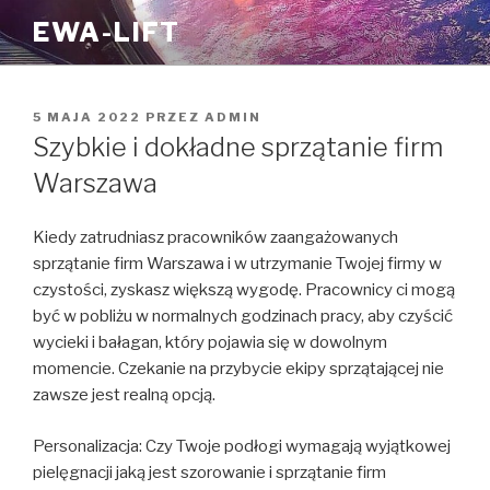
Przejdź
EWA-LIFT
do
treści
OPUBLIKOWANE
5 MAJA 2022
PRZEZ
ADMIN
W
Szybkie i dokładne sprzątanie firm
Warszawa
Kiedy zatrudniasz pracowników zaangażowanych
sprzątanie firm Warszawa i w utrzymanie Twojej firmy w
czystości, zyskasz większą wygodę. Pracownicy ci mogą
być w pobliżu w normalnych godzinach pracy, aby czyścić
wycieki i bałagan, który pojawia się w dowolnym
momencie. Czekanie na przybycie ekipy sprzątającej nie
zawsze jest realną opcją.
Personalizacja: Czy Twoje podłogi wymagają wyjątkowej
pielęgnacji jaką jest szorowanie i sprzątanie firm