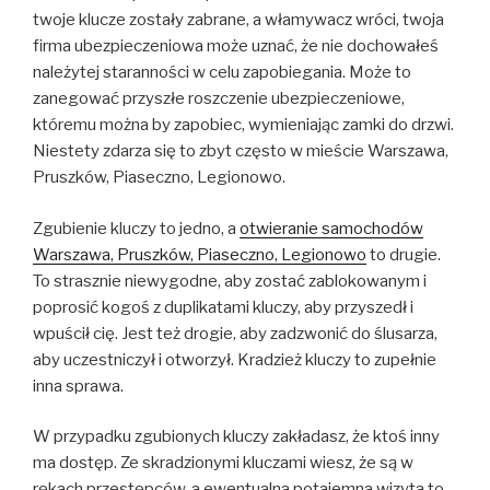
twoje klucze zostały zabrane, a włamywacz wróci, twoja
firma ubezpieczeniowa może uznać, że nie dochowałeś
należytej staranności w celu zapobiegania. Może to
zanegować przyszłe roszczenie ubezpieczeniowe,
któremu można by zapobiec, wymieniając zamki do drzwi.
Niestety zdarza się to zbyt często w mieście Warszawa,
Pruszków, Piaseczno, Legionowo.
Zgubienie kluczy to jedno, a
otwieranie samochodów
Warszawa, Pruszków, Piaseczno, Legionowo
to drugie.
To strasznie niewygodne, aby zostać zablokowanym i
poprosić kogoś z duplikatami kluczy, aby przyszedł i
wpuścił cię. Jest też drogie, aby zadzwonić do ślusarza,
aby uczestniczył i otworzył. Kradzież kluczy to zupełnie
inna sprawa.
W przypadku zgubionych kluczy zakładasz, że ktoś inny
ma dostęp. Ze skradzionymi kluczami wiesz, że są w
rękach przestępców, a ewentualna potajemna wizyta to