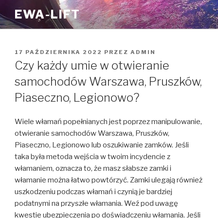
Przejdź
EWA-LIFT
do
treści
OPUBLIKOWANE
17 PAŹDZIERNIKA 2022
PRZEZ
ADMIN
W
Czy każdy umie w otwieranie
samochodów Warszawa, Pruszków,
Piaseczno, Legionowo?
Wiele włamań popełnianych jest poprzez manipulowanie,
otwieranie samochodów Warszawa, Pruszków,
Piaseczno, Legionowo lub oszukiwanie zamków. Jeśli
taka była metoda wejścia w twoim incydencie z
włamaniem, oznacza to, że masz słabsze zamki i
włamanie można łatwo powtórzyć. Zamki ulegają również
uszkodzeniu podczas włamań i czynią je bardziej
podatnymi na przyszłe włamania. Weź pod uwagę
kwestie ubezpieczenia po doświadczeniu włamania. Jeśli