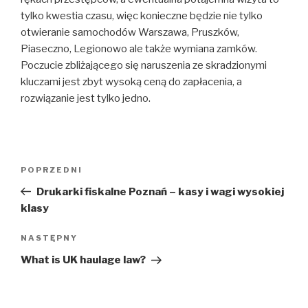
tylko kwestia czasu, więc konieczne będzie nie tylko
otwieranie samochodów Warszawa, Pruszków,
Piaseczno, Legionowo ale także wymiana zamków.
Poczucie zbliżającego się naruszenia ze skradzionymi
kluczami jest zbyt wysoką ceną do zapłacenia, a
rozwiązanie jest tylko jedno.
Nawigacja
Poprzedni
POPRZEDNI
wpisu
wpis
Drukarki fiskalne Poznań – kasy i wagi wysokiej
klasy
Następny
NASTĘPNY
wpis
What is UK haulage law?