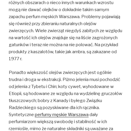
różnych obszarach o nieco innych warunkach wzrostu
mogą nie dawać olejków o dokładnie takim samym
zapachu perfum męskich Warszawa. Problemy pojawiają
się również przy zbieraniu naturalnych olejów
zwierzęcych. Wiele zwierząt niegdyś zabitych ze względu
na wartość ich olejów znajduje się na liście zagrożonych
gatunków i teraz nie można na nie polować. Na przykład
produkty z kaszalotów, takie jak ambra, są zakazane od
1977 r.
Ponadto większość olejów zwierzęcych jest ogólnie
trudna i droga w ekstrakcji. Piżmo jelenia musi pochodzić
od jelenia z Tybetu i Chin; koty cywet, wyhodowane w
Etiopii, są hodowane ze względu na wydzielinę gruczołów
tłuszczowych; bobry z Kanady i byłego Związku
Radzieckiego są pozyskiwane dla ich rącznika.
Syntetyczne
perfumy męskie Warszawa
dały
perfumiarzom większą swobodę i stabilność w ich
rzemiośle, mimo że naturalne składniki są uważane za