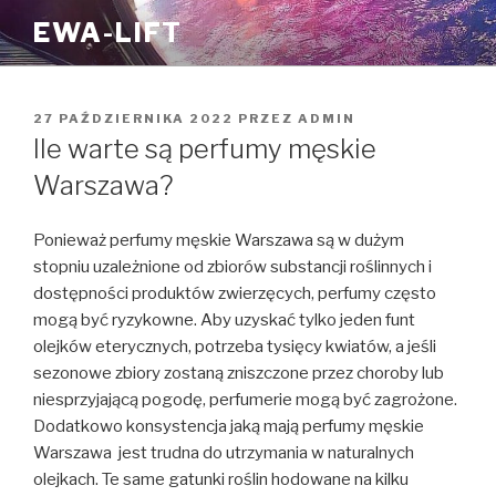
Przejdź
EWA-LIFT
do
treści
OPUBLIKOWANE
27 PAŹDZIERNIKA 2022
PRZEZ
ADMIN
W
Ile warte są perfumy męskie
Warszawa?
Ponieważ perfumy męskie Warszawa są w dużym
stopniu uzależnione od zbiorów substancji roślinnych i
dostępności produktów zwierzęcych, perfumy często
mogą być ryzykowne. Aby uzyskać tylko jeden funt
olejków eterycznych, potrzeba tysięcy kwiatów, a jeśli
sezonowe zbiory zostaną zniszczone przez choroby lub
niesprzyjającą pogodę, perfumerie mogą być zagrożone.
Dodatkowo konsystencja jaką mają perfumy męskie
Warszawa jest trudna do utrzymania w naturalnych
olejkach. Te same gatunki roślin hodowane na kilku