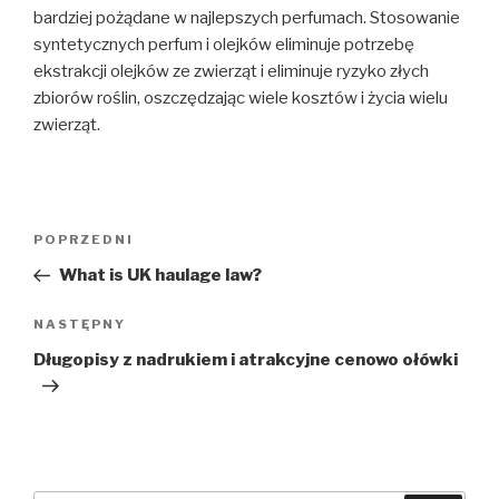
bardziej pożądane w najlepszych perfumach. Stosowanie
syntetycznych perfum i olejków eliminuje potrzebę
ekstrakcji olejków ze zwierząt i eliminuje ryzyko złych
zbiorów roślin, oszczędzając wiele kosztów i życia wielu
zwierząt.
Nawigacja
Poprzedni
POPRZEDNI
wpisu
wpis
What is UK haulage law?
Następny
NASTĘPNY
wpis
Długopisy z nadrukiem i atrakcyjne cenowo ołówki