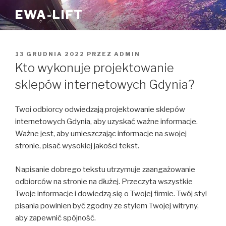
Przejdź
EWA-LIFT
do
treści
OPUBLIKOWANE
13 GRUDNIA 2022
PRZEZ
ADMIN
W
Kto wykonuje projektowanie
sklepów internetowych Gdynia?
Twoi odbiorcy odwiedzają projektowanie sklepów
internetowych Gdynia, aby uzyskać ważne informacje.
Ważne jest, aby umieszczając informacje na swojej
stronie, pisać wysokiej jakości tekst.
Napisanie dobrego tekstu utrzymuje zaangażowanie
odbiorców na stronie na dłużej. Przeczyta wszystkie
Twoje informacje i dowiedzą się o Twojej firmie. Twój styl
pisania powinien być zgodny ze stylem Twojej witryny,
aby zapewnić spójność.