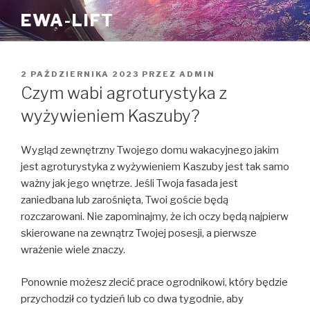
Przejdź
EWA-LIFT
do
treści
OPUBLIKOWANE
2 PAŹDZIERNIKA 2023
PRZEZ
ADMIN
W
Czym wabi agroturystyka z
wyżywieniem Kaszuby?
Wygląd zewnętrzny Twojego domu wakacyjnego jakim
jest agroturystyka z wyżywieniem Kaszuby jest tak samo
ważny jak jego wnętrze. Jeśli Twoja fasada jest
zaniedbana lub zarośnięta, Twoi goście będą
rozczarowani. Nie zapominajmy, że ich oczy będą najpierw
skierowane na zewnątrz Twojej posesji, a pierwsze
wrażenie wiele znaczy.
Ponownie możesz zlecić prace ogrodnikowi, który będzie
przychodził co tydzień lub co dwa tygodnie, aby