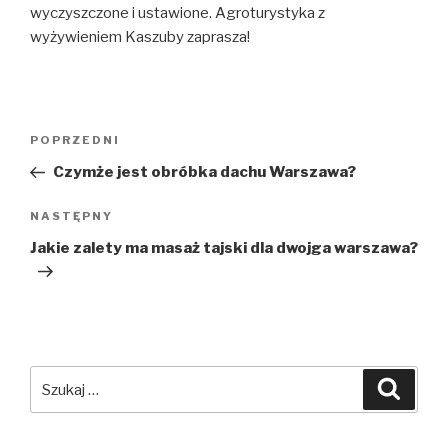
wyczyszczone i ustawione. Agroturystyka z
wyżywieniem Kaszuby zaprasza!
Nawigacja
Poprzedni
POPRZEDNI
wpisu
wpis
Czymże jest obróbka dachu Warszawa?
Następny
NASTĘPNY
wpis
Jakie zalety ma masaż tajski dla dwojga warszawa?
Szukaj:
Szuka