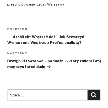
przechowywanie rzeczy Warszawa
Nawigacja
Poprzedni
POPRZEDNI
wpisu
wpis
Architekt Wnętrz Łódź – Jak Stworzyć
Wymarzone Wnętrze z Profesjonalistą?
Następny
NASTĘPNY
wpis
Dźwigniki towarowe – podnośnik, który zmieni Twój
magazyn i produkcję
Szukaj:
Szuka