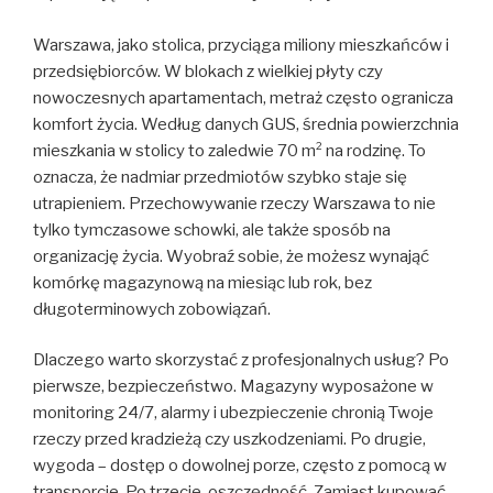
Warszawa, jako stolica, przyciąga miliony mieszkańców i
przedsiębiorców. W blokach z wielkiej płyty czy
nowoczesnych apartamentach, metraż często ogranicza
komfort życia. Według danych GUS, średnia powierzchnia
mieszkania w stolicy to zaledwie 70 m² na rodzinę. To
oznacza, że nadmiar przedmiotów szybko staje się
utrapieniem. Przechowywanie rzeczy Warszawa to nie
tylko tymczasowe schowki, ale także sposób na
organizację życia. Wyobraź sobie, że możesz wynająć
komórkę magazynową na miesiąc lub rok, bez
długoterminowych zobowiązań.
Dlaczego warto skorzystać z profesjonalnych usług? Po
pierwsze, bezpieczeństwo. Magazyny wyposażone w
monitoring 24/7, alarmy i ubezpieczenie chronią Twoje
rzeczy przed kradzieżą czy uszkodzeniami. Po drugie,
wygoda – dostęp o dowolnej porze, często z pomocą w
transporcie. Po trzecie, oszczędność. Zamiast kupować