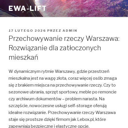
Przejdź
EWA-LIFT
do
treści
OPUBLIKOWANE
17 LUTEGO 2026
PRZEZ
ADMIN
W
Przechowywanie rzeczy Warszawa:
Rozwiązanie dla zatłoczonych
mieszkań
W dynamicznym rytmie Warszawy, gdzie przestrzeń
mieszkalna jest na wagę złota, coraz więcej osób zmaga
się z brakiem miejsca na przechowywanie rzeczy. Czy to
sezonowe ubrania, sprzęt sportowy, meble po remoncie
czy archiwum dokumentów – problem narasta. Na
szczęście, nowoczesne usługi self-storage oferują
idealne rozwiązanie. Przechowywanie rzeczy Warszawa
staje się prostsze dzięki firmom jak Lebox.pl, które
zapewniają bezpieczne i elastyczne opcje.