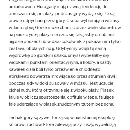
umiarkowana. Huragany mają dziwną tendencję do
poruszania się po plaży; podczas gdy wydaje się, że są
prawie odpychani przez góry. Osoba wybierająca wczasy
w Jastrzębiej Górze może chodzić przez wiele kilometrów
na piaszczystej plaży i nie czuć się tak, jakby on lub ona
nigdzie poszedł lub widział cokolwiek, z pokazaniem tylko
zestawu obolałych nóg. Gdybyśmy wzięli tę samą
wędrówkę po górskim szlaku, umysł wypełniłby się
widokami i punktami orientacyjnymi, a kolory, a każdy
kawałek ciała boli tylko orzeźwienie chłodnego
górskiego powietrza mrowiącego przez strumień krwi i
podczas gdy widoki pulsowały w mózgu. Jest uczucie
cichej nudy, którą otrzymuje się z widoku plaży. Piasek
faluje w obliczu spustoszenia, obfituje w tępe, falujące
fale uderzające w piasek znudzonym rzutem bez echa.
Jednak góry są żywe. Toczą się w nieustannej eksplozji
kolorów i ruchów, które zalewają oczy i uszy, wypełniają