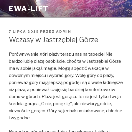
Przejdź
EWA-LIFT
do
treści
OPUBLIKOWANE
7 LIPCA 2019
PRZEZ
ADMIN
W
Wczasy w Jastrzębiej Górze
Porównywanie gór i plaży teraz u nas na tapecie! Nie
bardzo lubię plażę osobiście, choć ta w Jastrzębiej Górze
ma w sobie jakąś magie. Mogę spędzić wakacje w
dowolnym miejscu i wybrać góry. Wolę góry od plaży,
ponieważ góry mają lepszą pogodę i są o wiele ładniejsze
niż plaża, a ponieważ czuję się bardziej komfortowo iw
domu w górach. Plaża jest gorąca. To nie jest tylko twoja
średnia gorąca „O nie, pocę się”, ale niewiarygodnie,
nieznośnie gorąco. Góry są jednak umiarkowane, chłodne
i wygodne.
Pogoda w górach pozostaje stosunkowo stabilna i