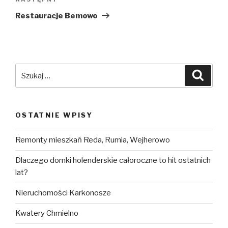
Następny
wpis
Restauracje Bemowo
Szukaj:
Szuka
OSTATNIE WPISY
Remonty mieszkań Reda, Rumia, Wejherowo
Dlaczego domki holenderskie całoroczne to hit ostatnich
lat?
Nieruchomości Karkonosze
Kwatery Chmielno