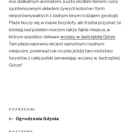
nos delikatnym aromatem, a usta słodkim tlenem. Góry
są intensywnym układem żywych kolorów i form
nieporównywalnych z żadnym innym rodzajem geologii.
Plaża tłoczy się w masie brzydoty, ale trzeba przyznać że
istnieją nad polskim morzem także fajnie miejsca, w
którym spędzisz ciekawe
wczasy w Jastrzębiej Górze
.
Tam plaża napewno nie jest samotnym i nudnym
miejscem, ponieważ rok rocznie jeździ tam mnóstwo
turystów z całej polski zamawiając wczasy w Jastrzębiej
Górze!
Nawigacja
Poprzedni
POPRZEDNI
wpisu
wpis
Ogrodzenia Gdynia
NASTĘPNY