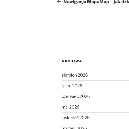
wpisu
wpis
Nawigacja MapaMap – jak dzi
ARCHIWA
sierpień 2026
lipiec 2026
czerwiec 2026
maj 2026
kwiecień 2026
marzec 2026