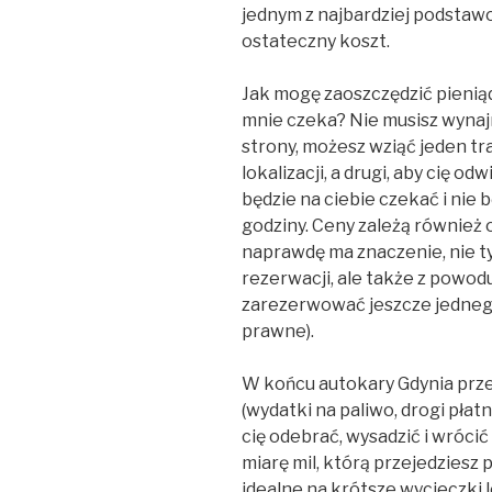
jednym z najbardziej podstaw
ostateczny koszt.
Jak mogę zaoszczędzić pieniąd
mnie czeka? Nie musisz wyna
strony, możesz wziąć jeden tr
lokalizacji, a drugi, aby cię o
będzie na ciebie czekać i nie 
godziny. Ceny zależą również 
naprawdę ma znaczenie, nie t
rezerwacji, ale także z powo
zarezerwować jeszcze jedneg
prawne).
W końcu autokary Gdynia prz
(wydatki na paliwo, drogi płat
cię odebrać, wysadzić i wróc
miarę mil, którą przejedziesz
idealne na krótsze wycieczki l