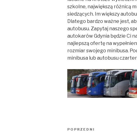
szkolne, największą różnicą m
siedzących. Im większy autob
Dlatego bardzo ważne jest, a
autobusu. Zapytaj naszego specj
autokarów Gdynia będzie Ci na
najlepszą ofertę na wypełnien
rozmiar swojego minibusa. P
minibusa lub autobusu czarte
Nawigacja
Poprzedni
POPRZEDNI