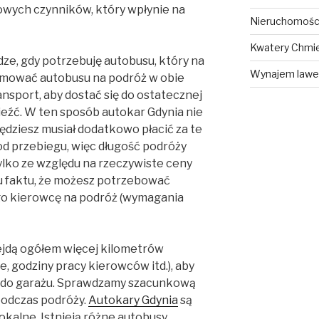
owych czynników, który wpłynie na
Nieruchomośc
Kwatery Chmi
ze, gdy potrzebuję autobusu, który na
Wynajem lawe
jmować autobusu na podróż w obie
ansport, aby dostać się do ostatecznej
dwieźć. W ten sposób autokar Gdynia nie
będziesz musiał dodatkowo płacić za te
od przebiegu, więc długość podróży
ylko ze względu na rzeczywiste ceny
du faktu, że możesz potrzebować
o kierowcę na podróż (wymagania
ejdą ogółem więcej kilometrów
ne, godziny pracy kierowców itd.), aby
ić do garażu. Sprawdzamy szacunkową
 podczas podróży.
Autokary Gdynia
są
okalne. Istnieją różne autobusy