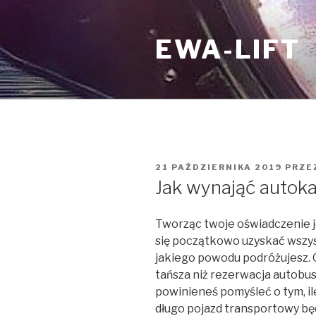
Przejdź
do
EWA-LIFT
treści
OPUBLIKOWANE
21 PAŹDZIERNIKA 2019
PRZE
W
Jak wynająć autok
Tworząc twoje oświadczenie je
się początkowo uzyskać wszyst
jakiego powodu podróżujesz. 
tańsza niż rezerwacja autobus
powinieneś pomyśleć o tym, il
długo pojazd transportowy będz