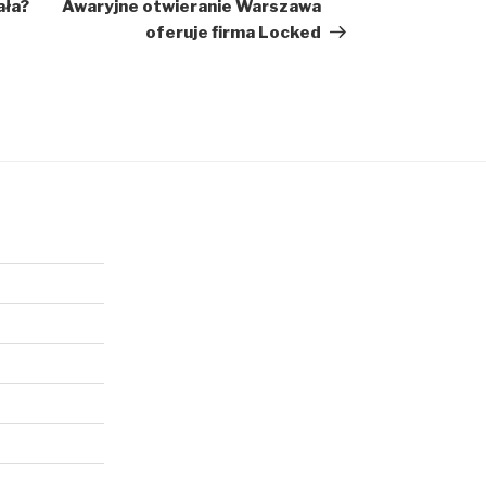
wpis
ała?
Awaryjne otwieranie Warszawa
oferuje firma Locked