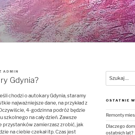
Z
ADMIN
Szukaj:
ary Gdynia?
śli chodzi o autokary Gdynia, staramy
OSTATNIE W
kie najważniejsze dane, na przykład z
Oczywiście, 4-godzinna podróż będzie
Remonty mies
u szkolnego na cały dzień. Zawsze
e przystanków zamierzasz zrobić, jak
Dlaczego domk
ie na ciebie czekał itp. Czas jest
ostatnich lat?