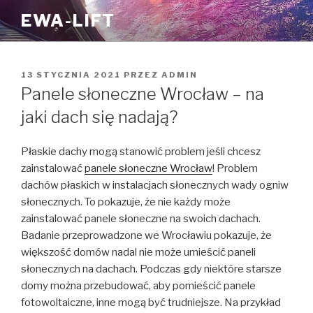
Przejdź
EWA-LIFT
do
treści
OPUBLIKOWANE
13 STYCZNIA 2021
PRZEZ
ADMIN
W
Panele słoneczne Wrocław – na
jaki dach się nadają?
Płaskie dachy mogą stanowić problem jeśli chcesz
zainstalować
panele słoneczne Wrocław
! Problem
dachów płaskich w instalacjach słonecznych wady ogniw
słonecznych. To pokazuje, że nie każdy może
zainstalować panele słoneczne na swoich dachach.
Badanie przeprowadzone we Wrocławiu pokazuje, że
większość domów nadal nie może umieścić paneli
słonecznych na dachach. Podczas gdy niektóre starsze
domy można przebudować, aby pomieścić panele
fotowoltaiczne, inne mogą być trudniejsze. Na przykład