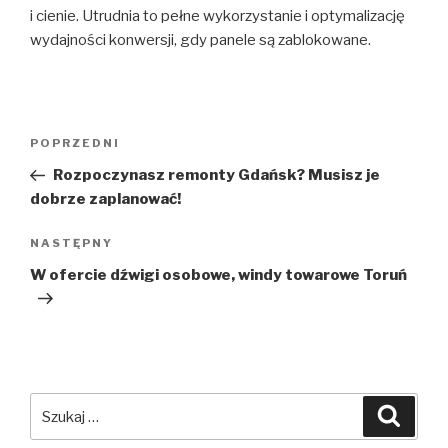
i cienie. Utrudnia to pełne wykorzystanie i optymalizację
wydajności konwersji, gdy panele są zablokowane.
Nawigacja
Poprzedni
POPRZEDNI
wpisu
wpis
Rozpoczynasz remonty Gdańsk? Musisz je
dobrze zaplanować!
Następny
NASTĘPNY
wpis
W ofercie dźwigi osobowe, windy towarowe Toruń
Szukaj:
Szuka