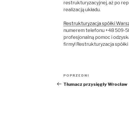
restrukturyzacyjnej, aż po re
realizacją układu.
Restrukturyzacja spółki War
numerem telefonu +48 509-58
profesjonalną pomoc i odzysk
firmy! Restrukturyzacja spółk
Nawigacja
Poprzedni
POPRZEDNI
wpisu
wpis
Tłumacz przysięgły Wrocław