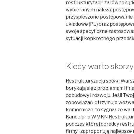
restrukturyzacji, zarówno sąd
wybieranych należą: postępow
przyspieszone postępowanie 
układowe (PU) oraz postępowa
swoje specyficzne zastosowani
sytuacji konkretnego przedsi
Kiedy warto skorzys
Restrukturyzacja spółki Warsz
borykają się z problemami fin
odbudowy i rozwoju. Jeśli Two
zobowiązań, otrzymuje wezwan
komornicze, to sygnał, że wa
Kancelaria WMKN Restruktury
podczas której doradcy restru
firmy i zaproponują najlepsze 