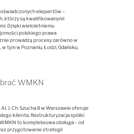
z doświadczonych ekspertów –
, którzy są kwalifikowanymi
mi. Dzięki wieloletniemu
ajomości polskiego prawa
cznie prowadzą procesy zarówno w
e, w tym w Poznaniu, Łodzi, Gdańsku,
wybrać WMKN
Al. J. Ch. Szucha 8 w Warszawie oferuje
dego klienta. Restrukturyzacja spółki
 WMKN to kompleksowa obsługa – od
rzez przygotowanie strategii