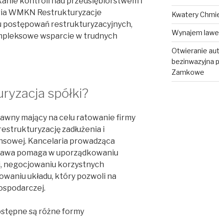
anie kontroli nad przedsiębiorstwem i
aria WMKN Restrukturyzacje
Kwatery Chmi
iu postępowań restrukturyzacyjnych,
Wynajem lawe
mpleksowe wsparcie w trudnych
Otwieranie au
bezinwazyjna
Zamkowe
uryzacja spółki?
rawny mający na celu ratowanie firmy
strukturyzację zadłużenia i
ansowej. Kancelaria prowadząca
szawa pomaga w uporządkowaniu
i, negocjowaniu korzystnych
waniu układu, który pozwoli na
ospodarczej.
stępne są różne formy