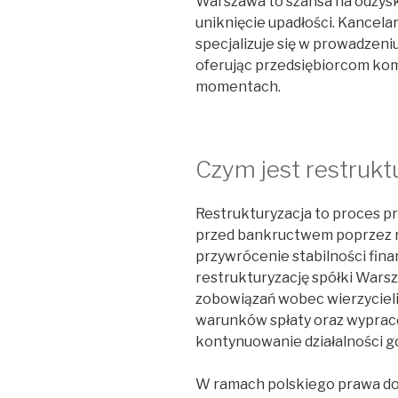
Warszawa to szansa na odzysk
uniknięcie upadłości. Kancel
specjalizuje się w prowadzen
oferując przedsiębiorcom ko
momentach.
Czym jest restrukt
Restrukturyzacja to proces p
przed bankructwem poprzez re
przywrócenie stabilności fin
restrukturyzację spółki War
zobowiązań wobec wierzyciel
warunków spłaty oraz wypraco
kontynuowanie działalności g
W ramach polskiego prawa do