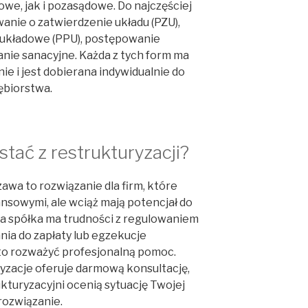
owe, jak i pozasądowe. Do najczęściej
anie o zatwierdzenie układu (PZU),
układowe (PPU), postępowanie
nie sanacyjne. Każda z tych form ma
e i jest dobierana indywidualnie do
ębiorstwa.
tać z restrukturyzacji?
awa to rozwiązanie dla firm, które
ansowymi, ale wciąż mają potencjał do
ja spółka ma trudności z regulowaniem
ia do zapłaty lub egzekucje
rto rozważyć profesjonalną pomoc.
zacje oferuje darmową konsultację,
kturyzacyjni ocenią sytuację Twojej
rozwiązanie.