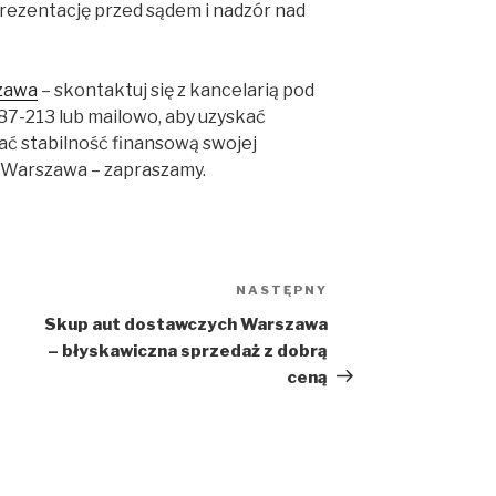
prezentację przed sądem i nadzór nad
szawa
– skontaktuj się z kancelarią pod
7-213 lub mailowo, aby uzyskać
ać stabilność finansową swojej
i Warszawa – zapraszamy.
NASTĘPNY
Następny
wpis
Skup aut dostawczych Warszawa
– błyskawiczna sprzedaż z dobrą
ceną