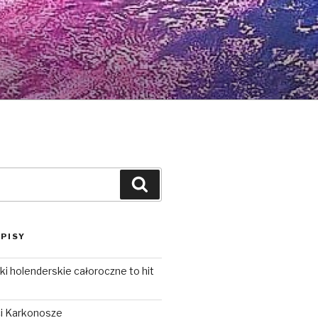
Szukaj
PISY
i holenderskie całoroczne to hit
i Karkonosze