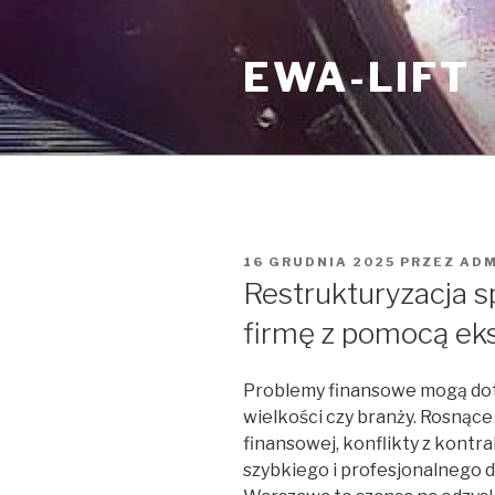
Przejdź
do
EWA-LIFT
treści
OPUBLIKOWANE
16 GRUDNIA 2025
PRZEZ
ADM
W
Restrukturyzacja s
firmę z pomocą ek
Problemy finansowe mogą dotk
wielkości czy branży. Rosnące 
finansowej, konflikty z kontr
szybkiego i profesjonalnego dz