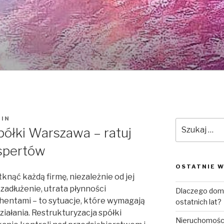
IN
Szukaj:
półki Warszawa – ratuj
spertów
OSTATNIE W
nąć każdą firmę, niezależnie od jej
zadłużenie, utrata płynności
Dlaczego domk
ahentami – to sytuacje, które wymagają
ostatnich lat?
iałania. Restrukturyzacja spółki
Nieruchomośc