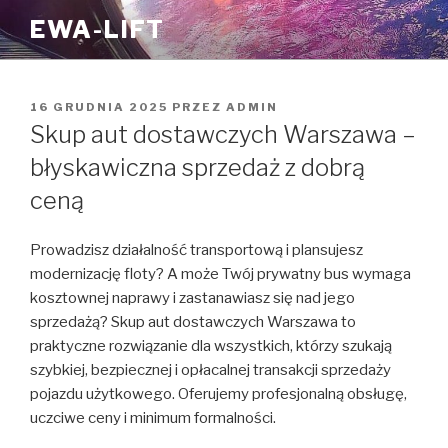
Przejdź
EWA-LIFT
do
treści
OPUBLIKOWANE
16 GRUDNIA 2025
PRZEZ
ADMIN
W
Skup aut dostawczych Warszawa –
błyskawiczna sprzedaż z dobrą
ceną
Prowadzisz działalność transportową i plansujesz
modernizację floty? A może Twój prywatny bus wymaga
kosztownej naprawy i zastanawiasz się nad jego
sprzedażą? Skup aut dostawczych Warszawa to
praktyczne rozwiązanie dla wszystkich, którzy szukają
szybkiej, bezpiecznej i opłacalnej transakcji sprzedaży
pojazdu użytkowego. Oferujemy profesjonalną obsługę,
uczciwe ceny i minimum formalności.