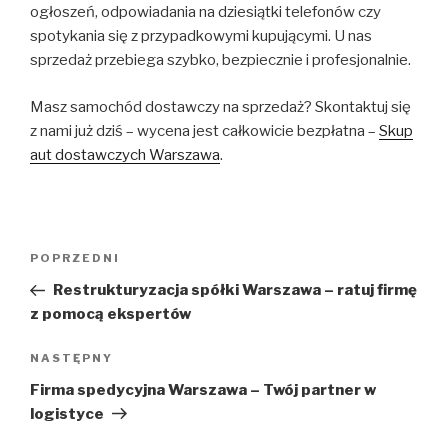
ogłoszeń, odpowiadania na dziesiątki telefonów czy
spotykania się z przypadkowymi kupującymi. U nas
sprzedaż przebiega szybko, bezpiecznie i profesjonalnie.
Masz samochód dostawczy na sprzedaż? Skontaktuj się
z nami już dziś – wycena jest całkowicie bezpłatna –
Skup
aut dostawczych Warszawa
.
Nawigacja
Poprzedni
POPRZEDNI
wpisu
wpis
Restrukturyzacja spółki Warszawa – ratuj firmę
z pomocą ekspertów
Następny
NASTĘPNY
wpis
Firma spedycyjna Warszawa – Twój partner w
logistyce