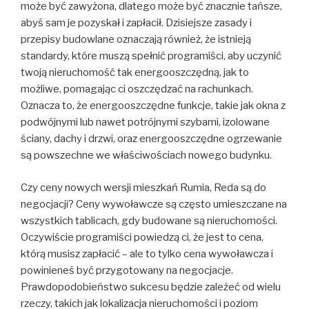
może być zawyżona, dlatego może być znacznie tańsze,
abyś sam je pozyskał i zapłacił. Dzisiejsze zasady i
przepisy budowlane oznaczają również, że istnieją
standardy, które muszą spełnić programiści, aby uczynić
twoją nieruchomość tak energooszczędną, jak to
możliwe, pomagając ci oszczędzać na rachunkach.
Oznacza to, że energooszczędne funkcje, takie jak okna z
podwójnymi lub nawet potrójnymi szybami, izolowane
ściany, dachy i drzwi, oraz energooszczędne ogrzewanie
są powszechne we właściwościach nowego budynku.
Czy ceny nowych wersji mieszkań Rumia, Reda są do
negocjacji? Ceny wywoławcze są często umieszczane na
wszystkich tablicach, gdy budowane są nieruchomości.
Oczywiście programiści powiedzą ci, że jest to cena,
którą musisz zapłacić – ale to tylko cena wywoławcza i
powinieneś być przygotowany na negocjacje.
Prawdopodobieństwo sukcesu będzie zależeć od wielu
rzeczy, takich jak lokalizacja nieruchomości i poziom