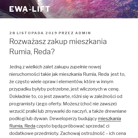
Przejdź
EWA-LIFT
do
treści
OPUBLIKOWANE
28 LISTOPADA 2019
PRZEZ
ADMIN
W
Rozważasz zakup mieszkania
Rumia, Reda?
Jedną z wielkich zalet zakupu zupełnie nowej
nieruchomości takie jak mieszkania Rumia, Reda jest to,
że często wiele opraw i elementów, które w innym
przypadku byłyby potrzebne, jest wliczonych w cenę.
Dokładnie to, co jest zawarte, różni się w zależności od
programisty i jego oferty. Możesz (choć nie zawsze)
wrzucić pralki lub zmywarki do naczyń, a także drewniane
podłogi lub dywan. Deweloperzy budujący
mieszkania
Rumia, Reda
często będą próbować sprzedać ci
dodatkowe przedmioty. Zachowaj ostrożność – ich cena