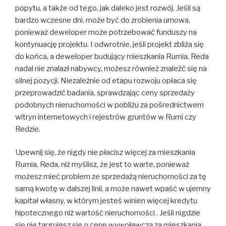
popytu, a także od tego, jak daleko jest rozwój. Jeśli są
bardzo wczesne dni, może być do zrobienia umowa,
ponieważ deweloper może potrzebować funduszy na
kontynuację projektu. I odwrotnie, jeśli projekt zbliża się
do końca, a deweloper budujący mieszkania Rumia, Reda
nadal nie znalazł nabywcy, możesz również znaleźć się na
silnej pozycji. Niezależnie od etapu rozwoju opłaca się
przeprowadzić badania, sprawdzając ceny sprzedaży
podobnych nieruchomości w pobliżu za pośrednictwem
witryn internetowych i rejestrów gruntów w Rumi czy
Redzie.
Upewnij się, że nigdy nie płacisz więcej za mieszkania
Rumia, Reda, niż myślisz, że jest to warte, ponieważ
możesz mieć problem ze sprzedażą nieruchomości za tę
samą kwotę w dalszej linii, a może nawet wpaść w ujemny
kapitał własny, w którym jesteś winien więcej kredytu
hipotecznego niż wartość nieruchomości . Jeśli nigdzie
się nie targujesz się o cenę wywoławczą za mieszkania