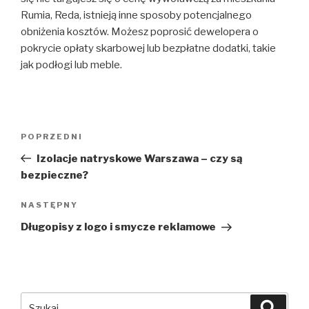
Rumia, Reda, istnieją inne sposoby potencjalnego
obniżenia kosztów. Możesz poprosić dewelopera o
pokrycie opłaty skarbowej lub bezpłatne dodatki, takie
jak podłogi lub meble.
Nawigacja
Poprzedni
POPRZEDNI
wpisu
wpis
Izolacje natryskowe Warszawa – czy są
bezpieczne?
Następny
NASTĘPNY
wpis
Długopisy z logo i smycze reklamowe
Szukaj:
Szuka